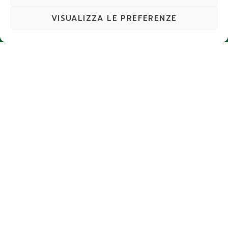
VISUALIZZA LE PREFERENZE
Prodotti
Pagine
Contatti
RETI
Reti
Home
BRENTA
FACTORY
Pali
Chi
Via
SRL
siamo
Brianza,
Fili e
P.IVA e
17 Oriago
accessori
Prodotti
C.F.
di Mira
02680370273
(VE)
Recinzioni
Lavori
modulari
Contatti
+39 041
Cancelli
5630927
Privacy
Cantieristica
Policy