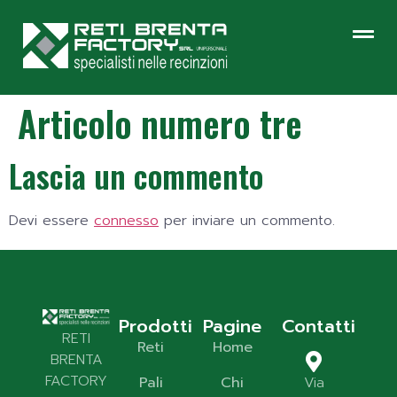
Articolo numero tre
Lascia un commento
Devi essere
connesso
per inviare un commento.
Prodotti
Pagine
Contatti
RETI
Reti
Home
BRENTA
FACTORY
Pali
Chi
Via