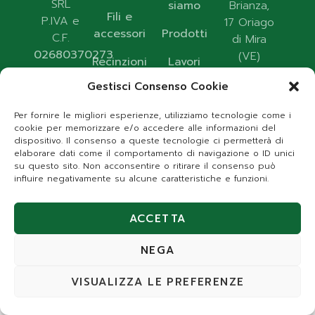
SRL
siamo
Brianza,
Fili e
P.IVA e
17 Oriago
accessori
Prodotti
C.F.
di Mira
02680370273
(VE)
Recinzioni
Lavori
modulari
Gestisci Consenso Cookie
Contatti
+39 041
Cancelli
5630927
Per fornire le migliori esperienze, utilizziamo tecnologie come i
Privacy
cookie per memorizzare e/o accedere alle informazioni del
Cantieristica
Policy
dispositivo. Il consenso a queste tecnologie ci permetterà di
info@retibrenta.it
elaborare dati come il comportamento di navigazione o ID unici
Sitemap
su questo sito. Non acconsentire o ritirare il consenso può
influire negativamente su alcune caratteristiche e funzioni.
ACCETTA
RETI BRENTA
NEGA
CARIBE
FACTORY
MARKETING
VISUALIZZA LE PREFERENZE
rulet
gates
blackjack
casibom
casibom
casibom
casibom