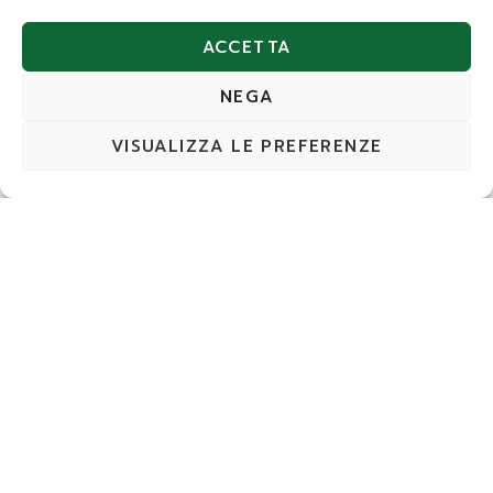
CANCELLI GARDEN
ACCETTA
A DUE ANTE
NEGA
VISUALIZZA LE PREFERENZE
Prodotti
Pagine
Contatti
RETI
Reti
Home
BRENTA
FACTORY
Pali
Chi
Via
SRL
siamo
Brianza,
Fili e
P.IVA e
17 Oriago
accessori
Prodotti
C.F.
di Mira
02680370273
(VE)