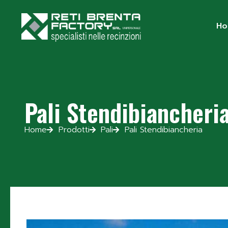
H
Pali Stendibiancheri
Home
Prodotti
Pali
Pali Stendibiancheria