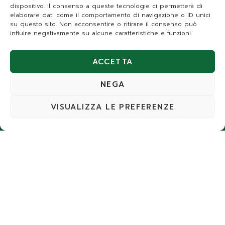
dispositivo. Il consenso a queste tecnologie ci permetterà di
elaborare dati come il comportamento di navigazione o ID unici
su questo sito. Non acconsentire o ritirare il consenso può
influire negativamente su alcune caratteristiche e funzioni.
No data was found
ACCETTA
NEGA
Prodotti
Pagine
Contatti
VISUALIZZA LE PREFERENZE
RETI
Reti
Home
BRENTA
FACTORY
Pali
Chi
Via
SRL
siamo
Brianza,
Fili e
P.IVA e
17 Oriago
accessori
Prodotti
C.F.
di Mira
02680370273
(VE)
Recinzioni
Lavori
modulari
Contatti
+39 041
Cancelli