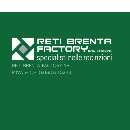
RETI BRENTA FACTORY SRL
P.IVA e C.F.
02680370273