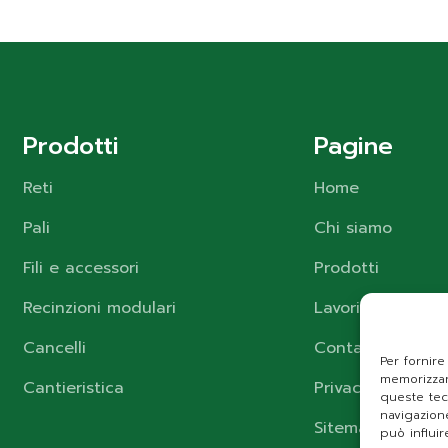
Prodotti
Pagine
Reti
Home
Pali
Chi siamo
Fili e accessori
Prodotti
Recinzioni modulari
Lavori
Cancelli
Contatti
Per fornire
memorizzar
Cantieristica
Privacy Policy
queste tec
navigazion
Sitemap
può influir